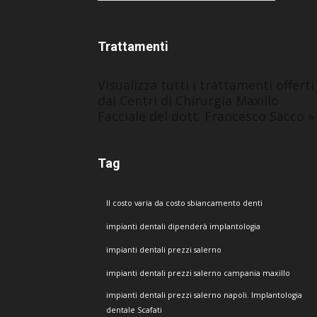
Trattamenti
Visualizza tutti i trattamenti offerti
dai Centri di Chirurgia Maxillo
Facciale del dott. Francesco Sacco »
Tag
Il costo varia da costo sbiancamento denti
impianti dentali dipenderà implantologia
impianti dentali prezzi salerno
impianti dentali prezzi salerno campania maxillo
impianti dentali prezzi salerno napoli. Implantologia
dentale Scafati