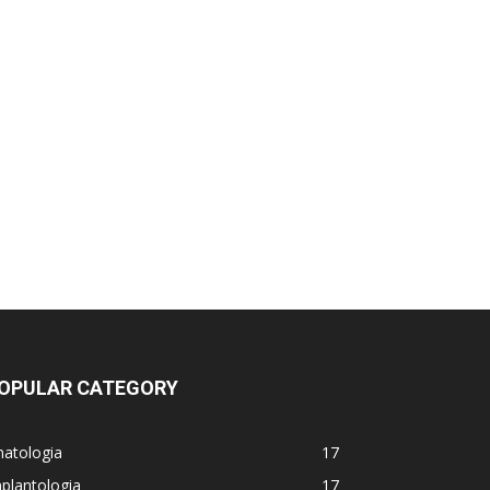
OPULAR CATEGORY
natologia
17
plantologia
17