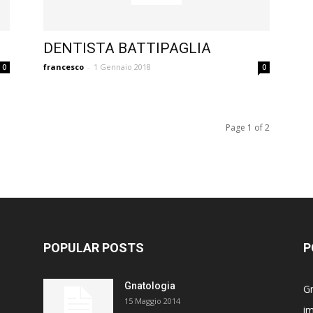
DENTISTA BATTIPAGLIA
francesco
-
1 Gennaio 2018
0
0
Page 1 of 2
POPULAR POSTS
P
Gnatologia
G
15 Maggio 2014
im