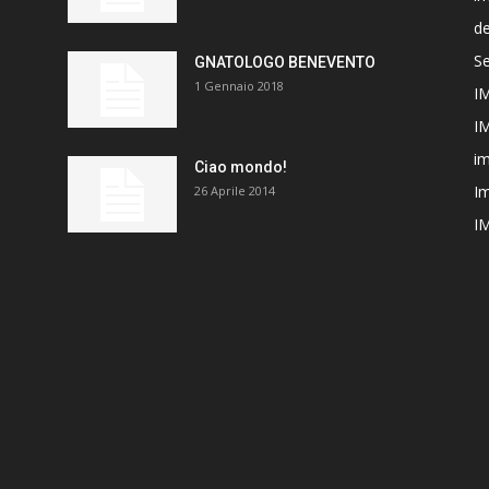
de
Se
GNATOLOGO BENEVENTO
1 Gennaio 2018
I
I
im
Ciao mondo!
Im
26 Aprile 2014
I