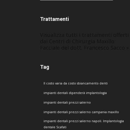
Trattamenti
Visualizza tutti i trattamenti offerti
dai Centri di Chirurgia Maxillo
Facciale del dott. Francesco Sacco »
Tag
Il costo varia da costo sbiancamento denti
impianti dentali dipenderà implantologia
impianti dentali prezzi salerno
impianti dentali prezzi salerno campania maxillo
impianti dentali prezzi salerno napoli. Implantologia
dentale Scafati