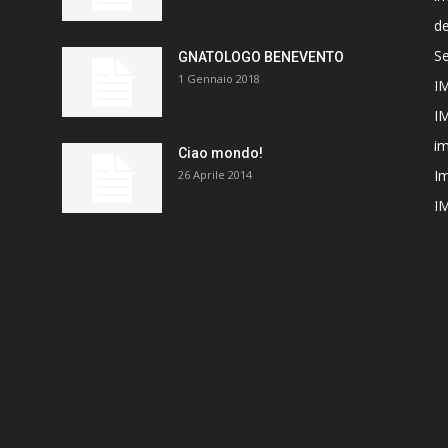
de
Se
GNATOLOGO BENEVENTO
1 Gennaio 2018
I
I
im
Ciao mondo!
Im
26 Aprile 2014
I