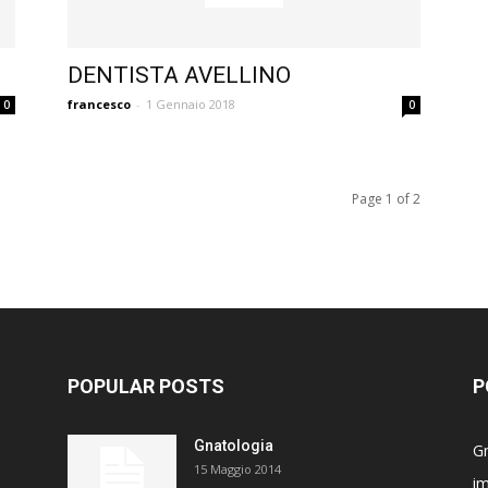
DENTISTA AVELLINO
francesco
-
1 Gennaio 2018
0
0
Page 1 of 2
POPULAR POSTS
P
Gnatologia
G
15 Maggio 2014
im