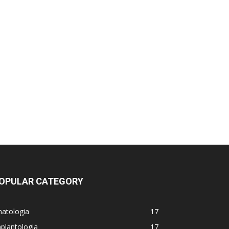
OPULAR CATEGORY
natologia
17
plantologia
17