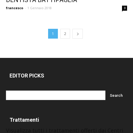
francesco
-
1 Gennaio 2018
0
1
2
EDITOR PICKS
Trattamenti
Visualizza tutti i trattamenti offerti dai Centri